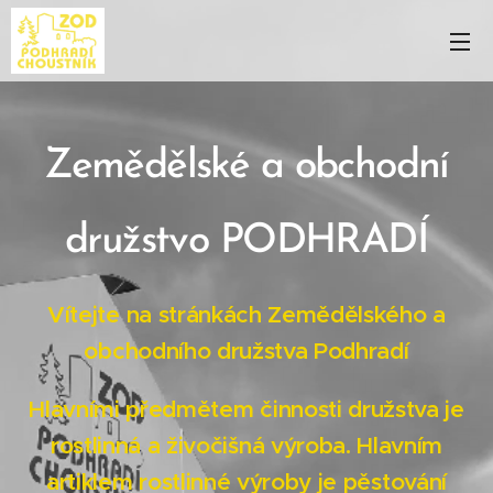
Zemědělské a obchodní
družstvo PODHRADÍ
Vítejte na stránkách Zemědělského a
obchodního družstva Podhradí
Hlavními předmětem činnosti družstva je
rostlinná a
živočišná
výroba. Hlavním
artiklem rostlinné výroby je pěstování