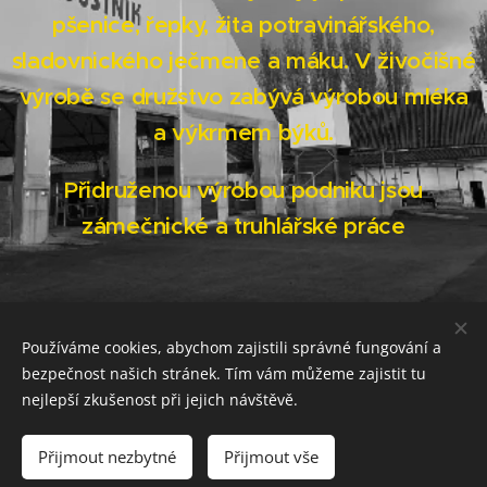
pšenice, řepky, žita potravinářského,
sladovnického ječmene a máku. V živočišné
výrobě se družstvo zabývá výrobou mléka
a výkrmem býků.
Přidruženou výrobou podniku jsou
zámečnické a truhlářské práce
Používáme cookies, abychom zajistili správné fungování a
Směrnice o ochraně oznamovatelů
bezpečnost našich stránek. Tím vám můžeme zajistit tu
nejlepší zkušenost při jejich návštěvě.
Zemědělské a obchodní družstvo PODHRADÍ
Cookies
Přijmout nezbytné
Přijmout vše