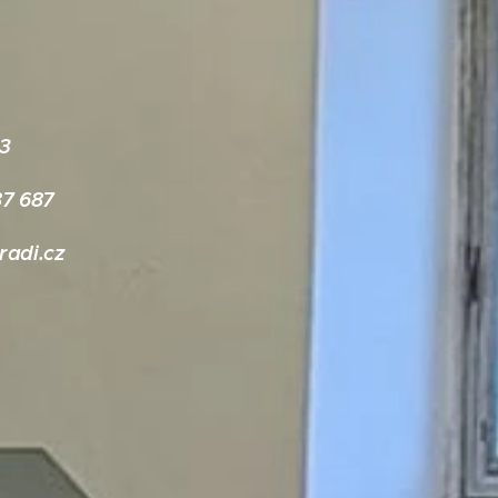
33
87 687
adi.cz