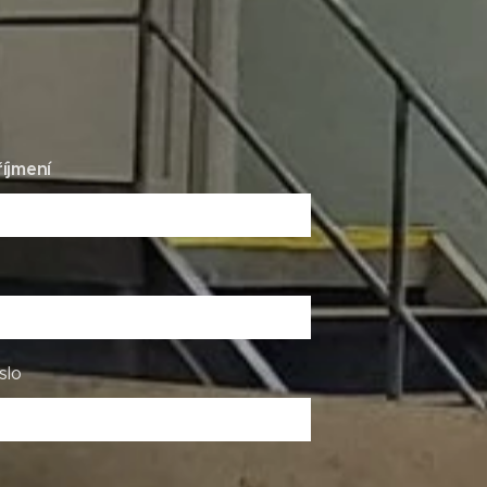
íjmení
slo