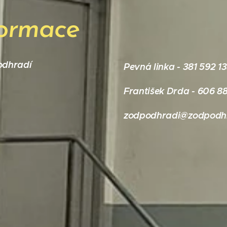
formace
odhradí
Pevná linka - 381 592 1
František Drda - 606 8
zodpodhradi@zodpodhr