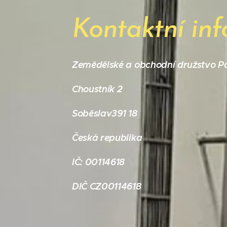
Kontaktní in
Zemědělské a obchodní družstvo P
Choustník 2
Soběslav391 18
Česká republika
IČ: 00114618
DIČ CZ00114618