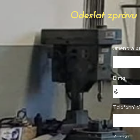
Odeslat zprávu
Jméno a př
E-mail
Telefonní čí
Zpráva