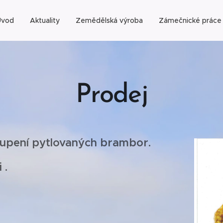
Úvod
Aktuality
Zemědělská výroba
Zámečnické práce
Prodej
upení pytlovaných brambor.
 .