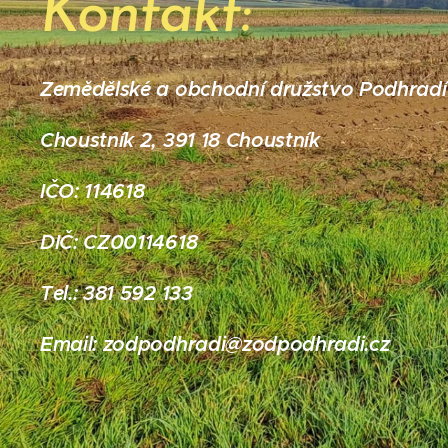
Kontakt:
Zemědělské a obchodní družstvo Podhradí
Choustník 2, 391 18 Choustník
IČO: 114618
DIČ: CZ00114618
Tel.: 381 592 133
Email: zodpodhradi@zodpodhradi.cz